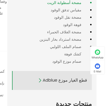
مضخة أسطوانة الزيت
م
مقياس تدفق الوقود
على
مضخة نقل الوقود
فوهة الوقود
مضخة الغلاف الحمراء
مضخة استرداد بخار البنزين
صمام الملف اللولبي
كشك فوهة
WhatsApp
صمام موزع الوقود
كمؤ
E-Mail
قطع الغيار موزع Adblue

بإن
تصد
منتجات جديدة