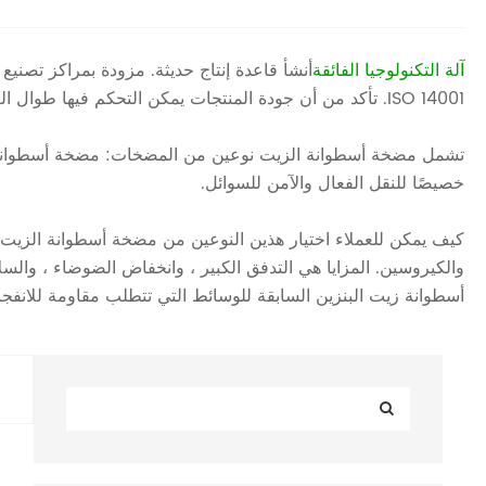
آلة التكنولوجيا الفائقة
ISO 14001. تأكد من أن جودة المنتجات يمكن التحكم فيها طوال العملية بأكملها من التصميم إلى التسليم. في ظل هذا التحكم الصارم ، تم ضمان جودة المنتج لسلسلة مضخة أسطوانة النفط للشركة.
تشمل مضخة أسطوانة الزيت نوعين من المضخات: مضخة أسطوانة ز
خصيصًا للنقل الفعال والآمن للسوائل.
والكيروسين. المزايا هي التدفق الكبير ، وانخفاض الضوضاء ، وال
أسطوانة زيت البنزين السابقة للوسائط التي تتطلب مقاومة للانفجار