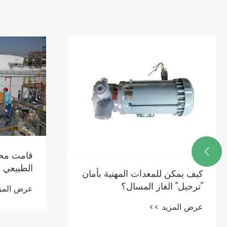

قامت محط
الطبيعي ا
كيف يمكن للمعدات المهنية بأمان
100 مل
"ترحيل" الغاز المسال؟
عرض المز
الطبيعي إ
عرض المزيد >>