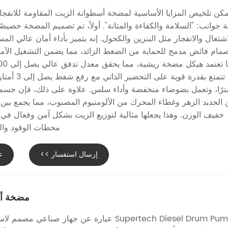
ثة جوانب: "السلامة والكفاءة والمتانة". أولاً، تم تصميم المضخة خصيصًا
اشتعال والانفجار مثل البنزين والكحول. إنه يتميز بأداء أمان عالي الم
مام فائض مدمج للحماية من الضغط الزائد، مما يضمن التشغيل الآمن وا
أنها تتمتع بقدرة قو
 مترًا، وتعمل بضوضاء منخفضة وأداء سلس. علاوة على ذلك، فإن جس
الحديد الزهر وغطاء المحرك من الألومنيوم المصبوب، مما يجمع بين ا
خفيف الوزن. وهذا يجعلها مثالية لتوزيع الزيت بشكل آمن وفعال في
محطات الوقود والمص
إرسال استفسار >>
ع
مضخة أس
Supertech Diesel Drum Pump عبارة عن جهاز صناعي 