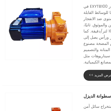
يمكن تلخيص المزايا الأساسية لمضخة أسطوانة الزيت المقاومة للانفجار EXYTB100 في
 للوسائط القابلة
ستوى ضد الانفجار
لموثوق. ثانيًا،
إنها تعتمد هيكل مضخة ريشية، مما يحقق معدل تدفق عالي يصل إلى 100 لتر/دقيقة. كما
ية على التحضير الذاتي مع رفع شفط يصل إلى 3 أمتار ورأس يصل إلى
م المضخة مصنوع
لمتانة والتصميم
 سيناريوهات مثل
انع الكيميائية.
رض المزيد >>
طوانة الديزل
مصمم لاستخراج سائل آمن