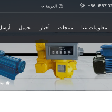
+86-156710
العربية


معلومات عنا
منتجات
أخبار
تحميل
أرسل 
بيت