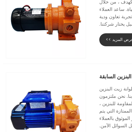
الطبول. تأخذ شركتنا دائمًا "Dafety Zero Hidden Deillers" كهدف ، من خلال
اة. ساعد العملاء
تجربة تعاون ودية
ل يختار شركتنا.
رض المزيد >>
بنزين السابقة
نة زيت البنزين
جاتنا الأساسية لآلة SuperTech الخاصة بنا. نحن ملتزمون
قاومة للبنزين ،
لممتازة التي يتم
الموثوق بالعملاء
 السوائل الآمن.