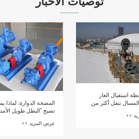
توصيات الأخبار
ة استقبال الغاز
المضخة الدوارة: لماذا ي
لمسال بنقل أكثر من
تصبح "البطل طويل الأمد
يار متر مكعب من الغاز
يد >>
قياس السوائل؟
لى الخارج
عرض المزيد >>