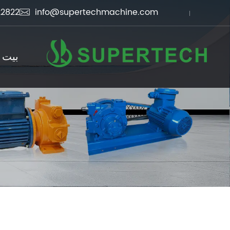
22822
info@supertechmachine.com

بيت