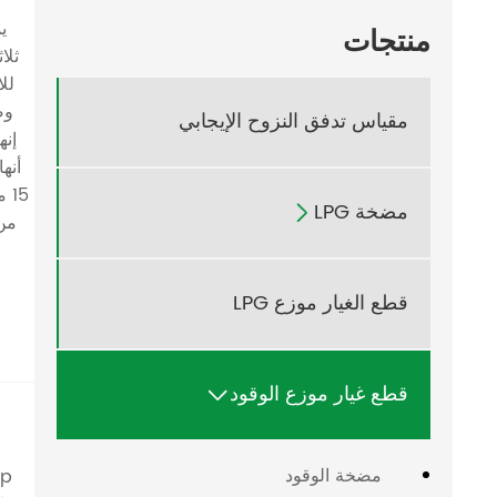
منتجات
ثلا
لل
وص
مقياس تدفق النزوح الإيجابي
15
مضخة LPG

من 
قطع الغيار موزع LPG
قطع غيار موزع الوقود

مضخة الوقود