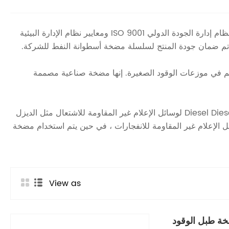
أنشأ قاعدة إنتاج حديثة. مزودة بمراكز تصنيع متقدمة ، وأدوات اختبار دقيقة وخطوط التجميع الذكية. إنه ينفذ بدقة نظام إدارة الجودة الدولي ISO 9001 ومعايير نظام الإدارة البيئية
 في موزعات الوقود الصغيرة. إنها مضخة صناعية مصممة
كيف يمكن للعملاء اختيار هذين النوعين من مضخة أسطوانة الزيت بناءً على خصائصهم؟ يتم استخدام مضخة Diesel Diesel Supertech Machine لوسائل الإعلام غير المقاومة للاشتعال مثل الديزل
 الإعلام غير المقاومة للانفجارات ، في حين يتم استخدام مضخة
View as
ة طبل الوقود