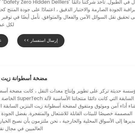
وفعال في 
راقبة الجودة الصارمة والاختبار الدقيق ، اعتمادًا على جودة المنتج كحي
 تحقيق نقل السوائل الآمن والفعال والمتوافق. نأمل أيضًا في توفير 
لكل عمي
إرسال استفسار >>
ع
مضخة أسطوانة زيت ال
سسة حديثة تركز على تطوير وإنتاج معدات النقل ، كانت مضخة أسطوا
السابقة التي كانت دائمًا منت
شاء أداء آمن وموثوق ومتفوق لمضخة أسطوانة زيت البنزين السابقة الم
المصممة خصيصًا للبيئات القابلة للاشتعال والمتفجرة. بفضل الجودة ا
يرها إلى الأسواق المحلية والخارجية ، نحن ملتزمون بأن نصبح الخيار 
العالميين في مجال نقل